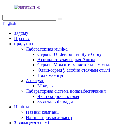
English
дадому
Пра нас
прадукты
Лабараторная мыйка
Серыял Undercounter Style Glory
Асобна стаячая серыя Aurora
Серыя "Момант" у настольным стылі
Флэш-серыя ў асобна стаячым стылі
Падымаецца
Аксэсуар
Модуль
Лабараторная сістэма водазабеспячэння
Чыставодная сістэма
Змякчальнік вады
Навіны
Навіны кампаніі
Навіны прамысловасці
Звяжыцеся з намі