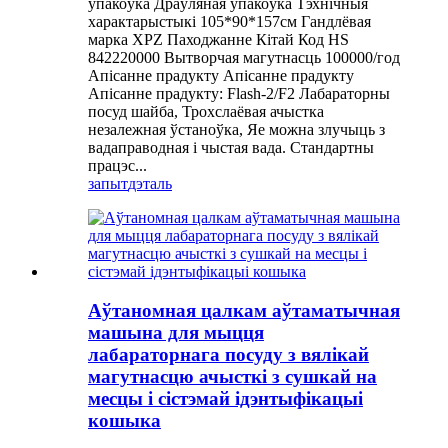
ўпакоўка Драўляная ўпакоўка Тэхнічныя
характарыстыкі 105*90*157см Гандлёвая
марка XPZ Паходжанне Кітай Код HS
842220000 Вытворчая магутнасць 100000/год
Апісанне прадукту Апісанне прадукту
Апісанне прадукту: Flash-2/F2 Лабараторны
посуд шайба, Трохслаёвая ачыстка
незалежная ўстаноўка, Яе можна злучыць з
вадаправодная і чыстая вада. Стандартны
працэс...
запыт
дэталь
Аўтаномная цалкам аўтаматычная
машына для мыцця
лабараторнага посуду з вялікай
магутнасцю ачысткі з сушкай на
месцы і сістэмай ідэнтыфікацыі
кошыка