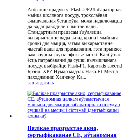
Апісанне прадукту: Flash-2/F2Лабараторная
мыйка шклянога посуду, трохслаёвая
ачышчальная ўстаноўка, можа падключацца
да вадаправоднай і чыстай вады.
Стандартным працэсам з'яўляецца
выкарыстанне вады з-пад крана і мыйнага
сродкі для мыцця, затым выкарыстанне
чыстай вады для прамывання, гэта прынясе
вам зручны і хуткі эфект ачысткі. Калі ў вас
ёсць патрабаванні да сушкі вычышчанага
посуду, выбірайце Flash-F1. Кароткія звесткі
Брэнд: XPZ Нумар мадэлі: Flash-F1 Месца
паходжання: Ханчжоу, Ка...
запыт
дэталь
Вялікае празрыстае акно,
сертыфікаванае CE, аўтаномная