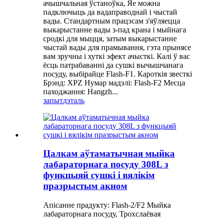
ачышчальная ўстаноўка, Яе можна
падключыць да вадаправоднай і чыстай
вады. Стандартным працэсам з'яўляецца
выкарыстанне вады з-пад крана і мыйнага
сродкі для мыцця, затым выкарыстанне
чыстай вады для прамывання, гэта прынясе
вам зручны і хуткі эфект ачысткі. Калі ў вас
ёсць патрабаванні да сушкі вычышчанага
посуду, выбірайце Flash-F1. Кароткія звесткі
Брэнд: XPZ Нумар мадэлі: Flash-F2 Месца
паходжання: Hangzh...
запыт
дэталь
Цалкам аўтаматычная мыйка
лабараторнага посуду 308L з
функцыяй сушкі і вялікім
празрыстым акном
Апісанне прадукту: Flash-2/F2 Мыйка
лабараторнага посуду, Трохслаёвая