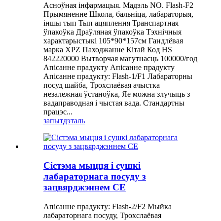
Асноўная інфармацыя. Мадэль NO. Flash-F2
Прымяненне Школа, бальніца, лабараторыя,
іншы тып Тып ацяплення Транспартная
ўпакоўка Драўляная ўпакоўка Тэхнічныя
характарыстыкі 105*90*157см Гандлёвая
марка XPZ Паходжанне Кітай Код HS
842220000 Вытворчая магутнасць 100000/год
Апісанне прадукту Апісанне прадукту
Апісанне прадукту: Flash-1/F1 Лабараторны
посуд шайба, Трохслаёвая ачыстка
незалежная ўстаноўка, Яе можна злучыць з
вадаправодная і чыстая вада. Стандартны
працэс...
запыт
дэталь
Сістэма мыцця і сушкі
лабараторнага посуду з
зацвярджэннем CE
Апісанне прадукту: Flash-2/F2 Мыйка
лабараторнага посуду, Трохслаёвая