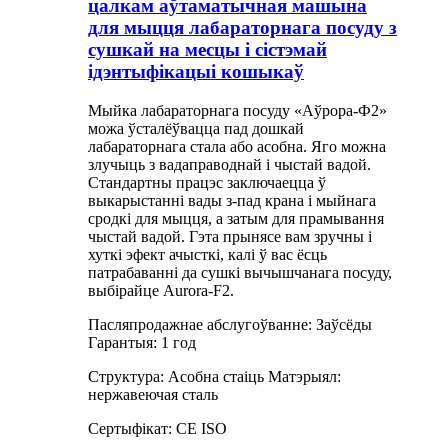
цалкам аўтаматычная машына
для мыцця лабараторнага посуду з
сушкай на месцы і сістэмай
ідэнтыфікацыі кошыкаў
Мыйка лабараторнага посуду «Аўрора-Ф2»
можа ўсталёўвацца пад дошкай
лабараторнага стала або асобна. Яго можна
злучыць з вадаправоднай і чыстай вадой.
Стандартны працэс заключаецца ў
выкарыстанні вады з-пад крана і мыйнага
сродкі для мыцця, а затым для прамывання
чыстай вадой. Гэта прынясе вам зручны і
хуткі эфект ачысткі, калі ў вас ёсць
патрабаванні да сушкі вычышчанага посуду,
выбірайце Aurora-F2.
Пасляпродажнае абслугоўванне: Заўсёды
Гарантыя: 1 год
Структура: Асобна стаіць Матэрыял:
нержавеючая сталь
Сертыфікат: CE ISO