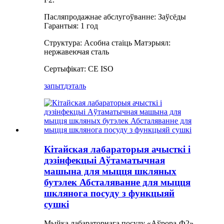
Пасляпродажнае абслугоўванне: Заўсёды
Гарантыя: 1 год
Структура: Асобна стаіць Матэрыял:
нержавеючая сталь
Сертыфікат: CE ISO
запыт
дэталь
Кітайская лабараторыя ачысткі і
дэзінфекцыі Аўтаматычная
машына для мыцця шкляных
бутэлек Абсталяванне для мыцця
шклянога посуду з функцыяй
сушкі
Мыйка лабараторнага посуду «Аўрора-Ф2»