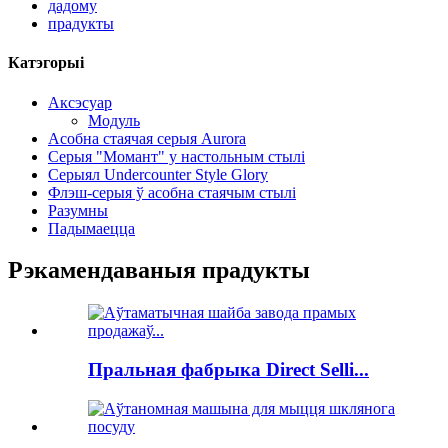
дадому
прадукты
Катэгорыі
Аксэсуар
Модуль
Асобна стаячая серыя Aurora
Серыя "Момант" у настольным стылі
Серыял Undercounter Style Glory
Флэш-серыя ў асобна стаячым стылі
Разумны
Падымаецца
Рэкамендаваныя прадукты
Пральная фабрыка Direct Selli...