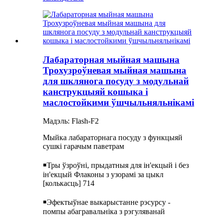
Лабараторная мыйная машына
Трохузроўневая мыйная машына
для шклянога посуду з модульнай
канструкцыяй кошыка і
маслостойкими ўшчыльняльнікамі
Мадэль: Flash-F2
Мыйка лабараторнага посуду з функцыяй
сушкі гарачым паветрам
￭Тры ўзроўні, прыдатныя для ін'екцый і без
ін'екцый Флаконы з узорамі за цыкл
[колькасць] 714
￭Эфектыўнае выкарыстанне рэсурсу -
помпы абагравальніка з рэгуляванай