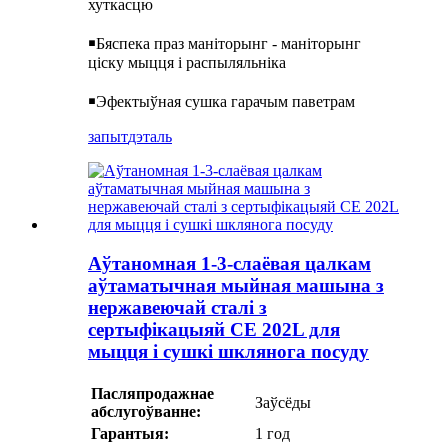
хуткасцю
￭Бяспека праз маніторынг - маніторынг
ціску мыцця і распыляльніка
￭Эфектыўная сушка гарачым паветрам
запыт
дэталь
Аўтаномная 1-3-слаёвая цалкам
аўтаматычная мыйная машына з
нержавеючай сталі з
сертыфікацыяй CE 202L для
мыцця і сушкі шклянога посуду
Пасляпродажнае
Заўсёды
абслугоўванне:
Гарантыя:
1 год