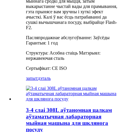
мыйнага сродкі для мыцця, затым
выкарыстанне чыстай вады для прамывання,
гэта прынясе вам зручны і хуткі эфект
ачысткі. Калі ў вас ёсць патрабаванні да
сушкі вычышчанага посуду, выбірайце Flash-
F2.
Пасляпродажнае абслугоўванне: Заўсёды
Гарантыя: 1 год
Структура: Асобна стаіць Матэрыял:
нержавеючая сталь
Сертыфікат: CE ISO
запыт
дэталь
3-4 слаі 308L аўтаномная цалкам
аўтаматычная лабараторная
мыйная машына для шклянога
посуду