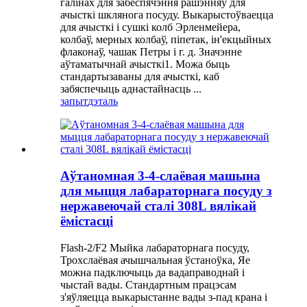
галінах для забеспячэння рашэнняў для
ачысткі шклянога посуду. Выкарыстоўваецца
для ачысткі і сушкі колб Эрленмейера,
колбаў, мерных колбаў, піпетак, ін'екцыйных
флаконаў, чашак Петры і г. д. Значэнне
аўтаматычнай ачысткі1. Можа быць
стандартызаваны для ачысткі, каб
забяспечыць аднастайнасць ...
запыт
дэталь
Аўтаномная 3-4-слаёвая машына
для мыцця лабараторнага посуду з
нержавеючай сталі 308L вялікай
ёмістасці
Flash-2/F2 Мыйка лабараторнага посуду,
Трохслаёвая ачышчальная ўстаноўка, Яе
можна падключыць да вадаправоднай і
чыстай вады. Стандартным працэсам
з'яўляецца выкарыстанне вады з-пад крана і