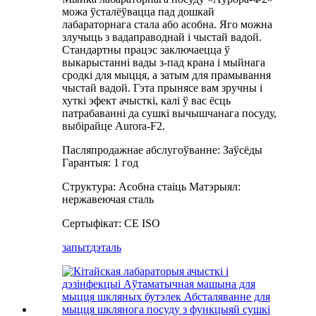
можа ўсталёўвацца пад дошкай
лабараторнага стала або асобна. Яго можна
злучыць з вадаправоднай і чыстай вадой.
Стандартны працэс заключаецца ў
выкарыстанні вады з-пад крана і мыйнага
сродкі для мыцця, а затым для прамывання
чыстай вадой. Гэта прынясе вам зручны і
хуткі эфект ачысткі, калі ў вас ёсць
патрабаванні да сушкі вычышчанага посуду,
выбірайце Aurora-F2.
Пасляпродажнае абслугоўванне: Заўсёды
Гарантыя: 1 год
Структура: Асобна стаіць Матэрыял:
нержавеючая сталь
Сертыфікат: CE ISO
запыт
дэталь