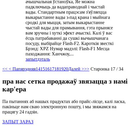
ачышчальная ўстаноўка, Яе можна
падключыць да вадаправоднай і чыстай
вады. Стандартным працэсам з'яўляецца
выкарыстанне вады з-пад крана і мыйнага
сродкі для мыцця, затым выкарыстанне
чыстай вады для прамывання, гэта прынясе
вам зручны і хуткі эфект ачысткі. Калі ў вас
ёсць патрабаванні да сушкі вычышчанага
посуду, выбірайце Flash-F2. Кароткія звесткі
Брэнд: XPZ Нумар мадэлі: Flash-F1 Месца
паходжання: Ханчжоу,...
запыт
дэталь
<<
< Папярэдняя
14
15
16
17
18
19
20
Далей >
>>
Старонка 17 / 34
пра нас сетка продажаў звязацца з намі
кар'ера
Па пытаннях аб нашых прадуктах або прайс-лісце, калі ласка,
пакіньце нам сваю электронную пошту, і мы звяжамся на
працягу 24 гадзін.
ЗАПЫТ ЗАРАЗ