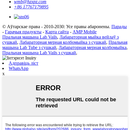
wmb@hzxpz.com
+86 17767179895
© Аўтарскае права - 2010-2030: Усе правы абаронены.
Парады
-
Гарачыя прадукты
-
Карта сайта
-
AMP Mobile
Пральная машына Lab Vails
,
Лабараторная мыйка вейлаў з
сушкай
,
Лабараторная мерная колбомыйка з сушкай
,
Пральная
машына Lab Tube з сушкай
,
Лабараторная мерная колбомыйка
,
Пральная машына Lab Vails з сушкай
,
Адправіць ліст
WhatsApp
x