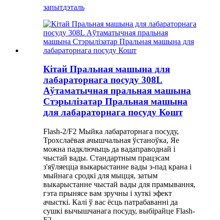
запыт
дэталь
Кітай Пральная машына для
лабараторнага посуду 308L
Аўтаматычная пральная машына
Стэрылізатар Пральная машына
для лабараторнага посуду Кошт
Flash-2/F2 Мыйка лабараторнага посуду,
Трохслаёвая ачышчальная ўстаноўка, Яе
можна падключыць да вадаправоднай і
чыстай вады. Стандартным працэсам
з'яўляецца выкарыстанне вады з-пад крана і
мыйнага сродкі для мыцця, затым
выкарыстанне чыстай вады для прамывання,
гэта прынясе вам зручны і хуткі эфект
ачысткі. Калі ў вас ёсць патрабаванні да
сушкі вычышчанага посуду, выбірайце Flash-
F2.