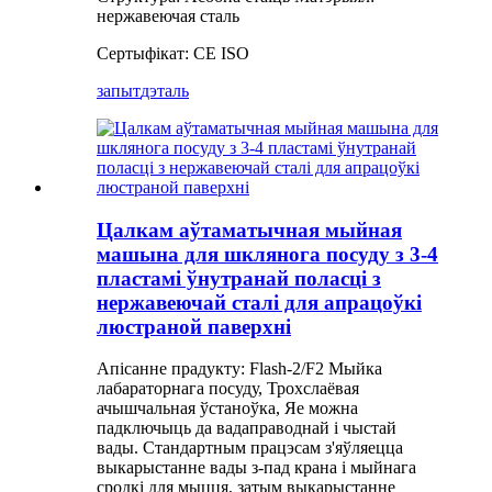
нержавеючая сталь
Сертыфікат: CE ISO
запыт
дэталь
Цалкам аўтаматычная мыйная
машына для шклянога посуду з 3-4
пластамі ўнутранай поласці з
нержавеючай сталі для апрацоўкі
люстраной паверхні
Апісанне прадукту: Flash-2/F2 Мыйка
лабараторнага посуду, Трохслаёвая
ачышчальная ўстаноўка, Яе можна
падключыць да вадаправоднай і чыстай
вады. Стандартным працэсам з'яўляецца
выкарыстанне вады з-пад крана і мыйнага
сродкі для мыцця, затым выкарыстанне