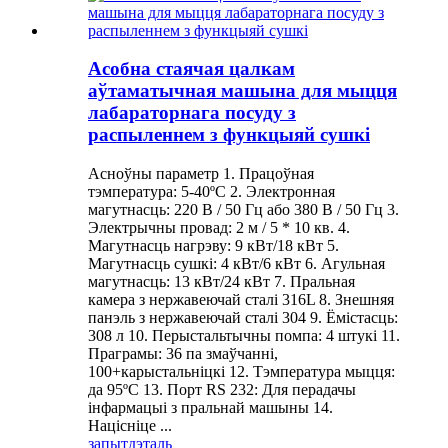
Асобна стаячая цалкам
аўтаматычная машына для мыцця
лабараторнага посуду з
распыленнем з функцыяй сушкі
Асноўны параметр 1. Працоўная
тэмпература: 5-40ºC 2. Электронная
магутнасць: 220 В / 50 Гц або 380 В / 50 Гц 3.
Электрычны провад: 2 м / 5 * 10 кв. 4.
Магутнасць нагрэву: 9 кВт/18 кВт 5.
Магутнасць сушкі: 4 кВт/6 кВт 6. Агульная
магутнасць: 13 кВт/24 кВт 7. Пральная
камера з нержавеючай сталі 316L 8. Знешняя
панэль з нержавеючай сталі 304 9. Ёмістасць:
308 л 10. Перыстальтычны помпа: 4 штукі 11.
Праграмы: 36 па змаўчанні,
100+карыстальніцкі 12. Тэмпература мыцця:
да 95ºC 13. Порт RS 232: Для перадачы
інфармацыі з пральнай машыны 14.
Націсніце ...
запыт
дэталь