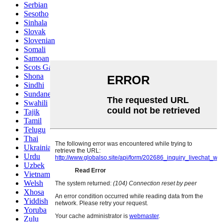
Serbian
Sesotho
Sinhala
Slovak
Slovenian
Somali
Samoan
Scots Gaelic
Shona
Sindhi
Sundanese
Swahili
Tajik
Tamil
Telugu
Thai
Ukrainian
Urdu
Uzbek
Vietnamese
Welsh
Xhosa
Yiddish
Yoruba
Zulu