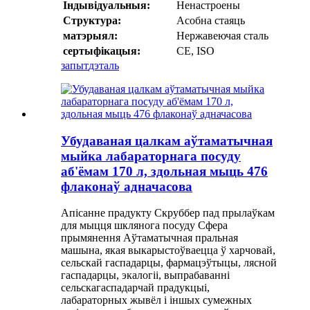
Індывідуальныя:
Ненастроены
Структура:
Асобна стаяць
матэрыял:
Нержавеючая сталь
сертыфікацыя:
CE, ISO
запыт
дэталь
Убудаваная цалкам аўтаматычная
мыйка лабараторнага посуду
аб'ёмам 170 л, здольная мыць 476
флаконаў адначасова
Апісанне прадукту Скруббер пад прылаўкам
для мыцця шклянога посуду Сфера
прымянення Аўтаматычная пральная
машына, якая выкарыстоўваецца ў харчовай,
сельскай гаспадарцы, фармацэўтыцы, лясной
гаспадарцы, экалогіі, выпрабаванні
сельскагаспадарчай прадукцыі,
лабараторных жывёл і іншых сумежных