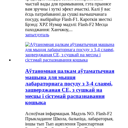
чыстай вады для прамывання, гэта прынясе
вам зручны і хуткі эфект ачысткі. Калі ў вас
ёсць патрабаванні да сушкі вычышчанага
посуду, выбірайце Flash-F1. Кароткія звесткі
Брэнд: XPZ Нумар мадэлі: Flash-F2 Месца
паходжання: Ханчжоу,...
запыт
дэталь
Аўтаномная цалкам аўтаматычная
машына для мыцця
лабараторнага посуду з 3-4 слаямі,
зацверджаная CE, з сушкай на
месцы і сістэмай распазнавання
кошыка
Асноўная інфармацыя. Мадэль NO. Flash-F2
Прыкладанне Школа, бальніца, лабараторыя,
іншы тып Тып ацяплення Транспартная