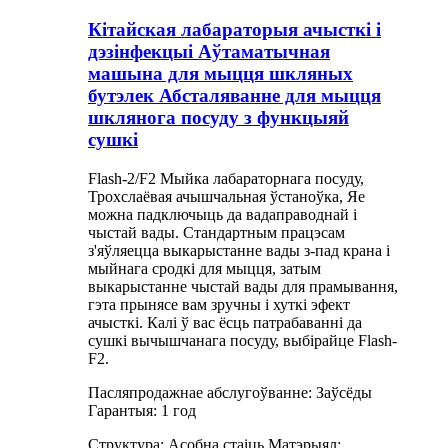
Кітайская лабараторыя ачысткі і
дэзінфекцыі Аўтаматычная
машына для мыцця шкляных
бутэлек Абсталяванне для мыцця
шклянога посуду з функцыяй
сушкі
Flash-2/F2 Мыйка лабараторнага посуду,
Трохслаёвая ачышчальная ўстаноўка, Яе
можна падключыць да вадаправоднай і
чыстай вады. Стандартным працэсам
з'яўляецца выкарыстанне вады з-пад крана і
мыйнага сродкі для мыцця, затым
выкарыстанне чыстай вады для прамывання,
гэта прынясе вам зручны і хуткі эфект
ачысткі. Калі ў вас ёсць патрабаванні да
сушкі вычышчанага посуду, выбірайце Flash-
F2.
Пасляпродажнае абслугоўванне: Заўсёды
Гарантыя: 1 год
Структура: Асобна стаіць Матэрыял: