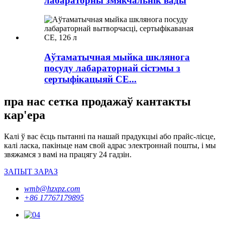
лабараторны змякчальнік вады
Аўтаматычная мыйка шклянога
посуду лабараторнай сістэмы з
сертыфікацыяй CE...
пра нас сетка продажаў кантакты
кар'ера
Калі ў вас ёсць пытанні па нашай прадукцыі або прайс-лісце,
калі ласка, пакіньце нам свой адрас электроннай пошты, і мы
звяжамся з вамі на працягу 24 гадзін.
ЗАПЫТ ЗАРАЗ
wmb@hzxpz.com
+86 17767179895