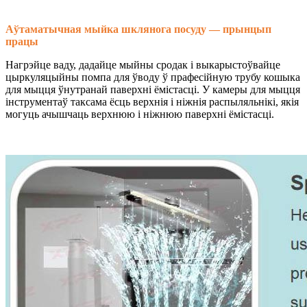
Аўтаматычная мыйка шклянога посуду — прынцып
працы
Нагрэйце ваду, дадайце мыйны сродак і выкарыстоўвайце
цыркуляцыйны помпа для ўводу ў прафесійную трубу кошыка
для мыцця ўнутранай паверхні ёмістасці. У камеры для мыцця
інструментаў таксама ёсць верхнія і ніжнія распыляльнікі, якія
могуць ачышчаць верхнюю і ніжнюю паверхні ёмістасці.