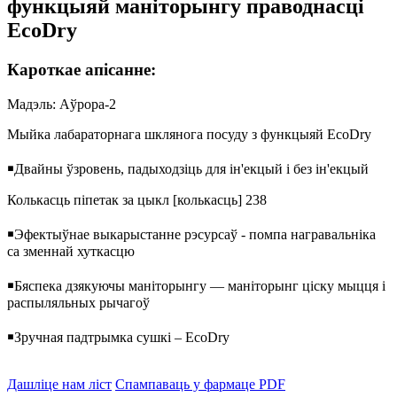
функцыяй маніторынгу праводнасці
EcoDry
Кароткае апісанне:
Мадэль: Аўрора-2
Мыйка лабараторнага шклянога посуду з функцыяй EcoDry
￭
Двайны ўзровень, падыходзіць для ін'екцый і без ін'екцый
Колькасць піпетак за цыкл [колькасць] 238
￭
Эфектыўнае выкарыстанне рэсурсаў - помпа награвальніка
са зменнай хуткасцю
￭
Бяспека дзякуючы маніторынгу — маніторынг ціску мыцця і
распыляльных рычагоў
￭
Зручная падтрымка сушкі – EcoDry
Дашліце нам ліст
Спампаваць у фармаце PDF