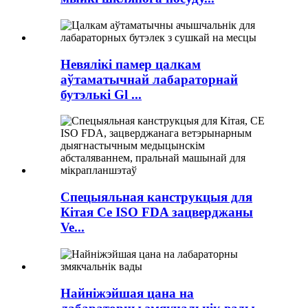
Невялікі памер цалкам
аўтаматычнай лабараторнай
бутэлькі Gl ...
Спецыяльная канструкцыя для
Кітая Ce ISO FDA зацверджаны
Ve...
Найніжэйшая цана на