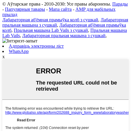
© Аўтарскае права - 2010-2030: Усе правы абаронены.
Парады
-
Папулярныя тавары
-
Мапа сайта
-
AMP для мабільных
прылад
Лабараторная аб'ёмная прамыўка колб з сушкай
,
Лабараторная
пральная машына з сушкай
,
Лабараторная аб'ёмная прамыўка
колб
,
Пральная машына Lab Vails з сушкай
,
Пральная машына
Lab Vails
,
Лабараторная пральная машына з сушкай
,
Адправіць электронны ліст
WhatsApp
x