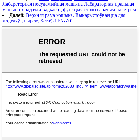
Лабараторная посудамыйная машына Лабараторная пральная
машына з падачай вадкасці, функцыя сушкі гарачым паветрам
Далей:
Верхняя рама кошыка. Выкарыстоўваецца для
модуляў упырску ўстаўкі FA-Z01