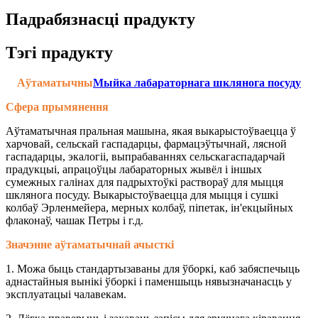
Падрабязнасці прадукту
Тэгі прадукту
Аўтаматычны
Мыйка лабараторнага шклянога посуду
Сфера прымянення
Аўтаматычная пральная машына, якая выкарыстоўваецца ў
харчовай, сельскай гаспадарцы, фармацэўтычнай, лясной
гаспадарцы, экалогіі, выпрабаваннях сельскагаспадарчай
прадукцыі, апрацоўцы лабараторных жывёл і іншых
сумежных галінах для падрыхтоўкі раствораў для мыцця
шклянога посуду. Выкарыстоўваецца для мыцця і сушкі
колбаў Эрленмейера, мерных колбаў, піпетак, ін'екцыйных
флаконаў, чашак Петры і г.д.
Значэнне аўтаматычнай ачысткі
1. Можа быць стандартызаваны для ўборкі, каб забяспечыць
аднастайныя вынікі ўборкі і паменшыць нявызначанасць у
эксплуатацыі чалавекам.