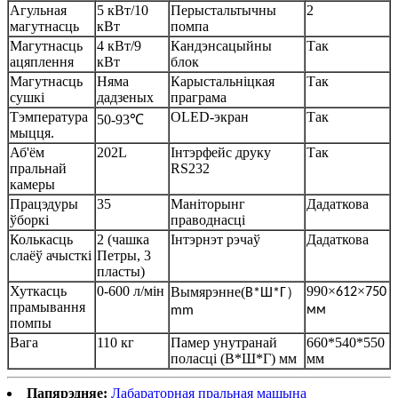
Агульная
5 кВт/10
Перыстальтычны
2
магутнасць
кВт
помпа
Магутнасць
4 кВт/9
Кандэнсацыйны
Так
ацяплення
кВт
блок
Магутнасць
Няма
Карыстальніцкая
Так
сушкі
дадзеных
праграма
Тэмпература
OLED-экран
Так
50-93
℃
мыцця.
Аб'ём
202L
Інтэрфейс друку
Так
пральнай
RS232
камеры
Працэдуры
35
Маніторынг
Дадаткова
ўборкі
праводнасці
Колькасць
2 (чашка
Інтэрнэт рэчаў
Дадаткова
слаёў ачысткі
Петры, 3
пласты)
Хуткасць
0-600 л/мін
990
×
×
Вымярэнне
(
）
612
750
В*Ш*Г
прамывання
мм
mm
помпы
Вага
110 кг
Памер унутранай
660*540*550
поласці (В*Ш*Г) мм
мм
Папярэдняе:
Лабараторная пральная машына