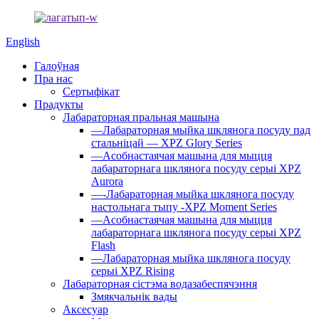
English
Галоўная
Пра нас
Сертыфікат
Прадукты
Лабараторная пральная машына
—Лабараторная мыйка шклянога посуду пад
стальніцай — XPZ Glory Series
—Асобнастаячая машына для мыцця
лабараторнага шклянога посуду серыі XPZ
Aurora
—-Лабараторная мыйка шклянога посуду
настольнага тыпу -XPZ Moment Series
—Асобнастаячая машына для мыцця
лабараторнага шклянога посуду серыі XPZ
Flash
—Лабараторная мыйка шклянога посуду
серыі XPZ Rising
Лабараторная сістэма водазабеспячэння
Змякчальнік вады
Аксесуар