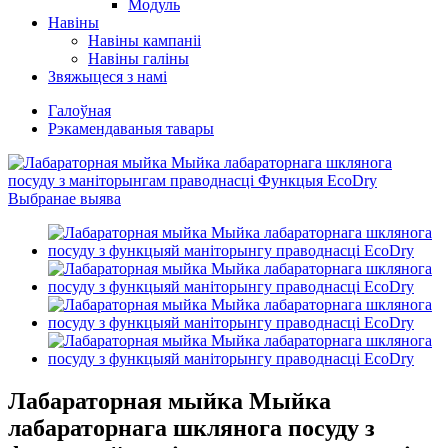
Модуль
Навіны
Навіны кампаніі
Навіны галіны
Звяжыцеся з намі
Галоўная
Рэкамендаваныя тавары
Лабараторная мыйка Мыйка
лабараторнага шклянога посуду з