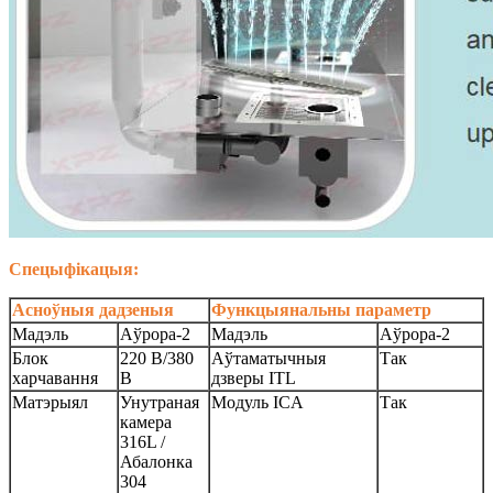
Спецыфікацыя:
Асноўныя дадзеныя
Функцыянальны параметр
Мадэль
Аўрора-2
Мадэль
Аўрора-2
Блок
220 В/380
Аўтаматычныя
Так
харчавання
В
дзверы ITL
Матэрыял
Унутраная
Модуль ICA
Так
камера
316L /
Абалонка
304