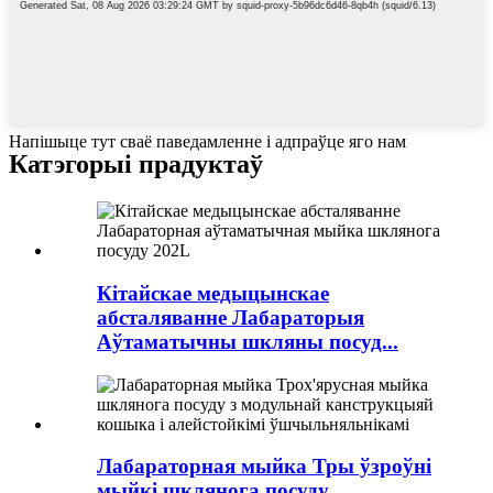
Напішыце тут сваё паведамленне і адпраўце яго нам
Катэгорыі прадуктаў
Кітайскае медыцынскае
абсталяванне Лабараторыя
Аўтаматычны шкляны посуд...
Лабараторная мыйка Тры ўзроўні
мыйкі шклянога посуду...