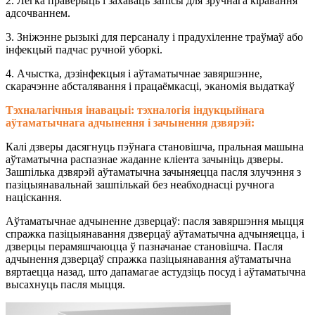
2. Лёгка праверыць і захаваць запісы для зручнага кіравання
адсочваннем.
3. Зніжэнне рызыкі для персаналу і прадухіленне траўмаў або
інфекцый падчас ручной уборкі.
4. Ачыстка, дэзінфекцыя і аўтаматычнае завяршэнне,
скарачэнне абсталявання і працаёмкасці, эканомія выдаткаў
Тэхналагічныя інавацыі: тэхналогія індукцыйнага
аўтаматычнага адчынення і зачынення дзвярэй:
Калі дзверы дасягнуць пэўнага становішча, пральная машына
аўтаматычна распазнае жаданне кліента зачыніць дзверы.
Зашпілька дзвярэй аўтаматычна зачыняецца пасля злучэння з
пазіцыянавальнай зашпількай без неабходнасці ручнога
націскання.
Аўтаматычнае адчыненне дзверцаў: пасля завяршэння мыцця
спражка пазіцыянавання дзверцаў аўтаматычна адчыняецца, і
дзверцы перамяшчаюцца ў пазначанае становішча. Пасля
адчынення дзверцаў спражка пазіцыянавання аўтаматычна
вяртаецца назад, што дапамагае астудзіць посуд і аўтаматычна
высахнуць пасля мыцця.