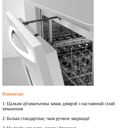
Важнасць:
1: Цалкам аўтаматычны замак дзвярэй з пастаяннай сілай
зачынення
2: Больш стандартнае, чым ручное закрыццё