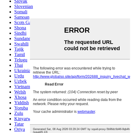
Slovak
Slovenian
Somali
Samoan
Scots Gaelic
Shona
Sindhi
Sundanese
Swahili
Tajik
Tamil
Telugu
Thai
Ukrainian
Urdu
Uzbek
Vietnamese
Welsh
Xhosa
Yiddish
Yoruba
Zulu
Kinyarwanda
Tatar
Oriya