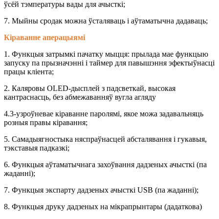
ўсёй тэмпературы вады для ачысткі;
7. Мыйны сродак можна ўсталяваць і аўтаматычна дадаваць;
Кіраванне аперацыямі
1. Функцыя затрымкі пачатку мыцця: прылада мае функцыю
запуску па прызначэнні і таймер для павышэння эфектыўнасці
працы кліента;
2. Каляровы OLED-дысплей з падсветкай, высокая
кантраснасць, без абмежаванняў вугла агляду
4.3-узроўневае кіраванне паролямі, якое можа задавальняць
розныя правы кіравання;
5. Самадыягностыка няспраўнасцей абсталявання і гукавыя,
тэкставыя падказкі;
6. Функцыя аўтаматычнага захоўвання дадзеных ачысткі (па
жаданні);
7. Функцыя экспарту дадзеных ачысткі USB (па жаданні);
8. Функцыя друку дадзеных на мікрапрынтары (дадаткова)