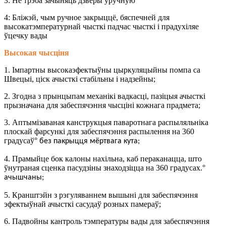
3: Не трэба зачыняць дзверы ўручную
4: Бліжэй, чым ручное закрыццё, бяспечней для
высокатэмпературнай чысткі падчас чысткі і прадухіляе
ўцечку вады
Высокая чысціня
1. Імпартны высокаэфектыўны цыркуляцыйны помпа са
Швецыі, ціск ачысткі стабільны і надзейны;
2. Згодна з прынцыпам механікі вадкасці, пазіцыя ачысткі
прызначана для забеспячэння чысціні кожнага прадмета;
3. Аптымізаваная канструкцыя паваротнага распыляльніка
плоскай фарсункі для забеспячэння распылення на 360
градусаў
°
без пакрыцця мёртвага кута;
4. Прамыйце бок калоны нахільна, каб пераканацца, што
ўнутраная сценка пасудзіны знаходзіцца на 360 градусах.
°
ачышчаны;
5. Кранштэйн з рэгуляваннем вышыні для забеспячэння
эфектыўнай ачысткі сасудаў розных памераў;
6. Падвойны кантроль тэмпературы вады для забеспячэння