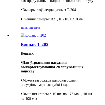
каб прадухіліць выкідванне шклянога посуду
￭
Выкарыстоўваецца разам з Т-204
￭
Знешнія памеры: В21, Ш210, Г210 мм
запыт
дэталь
Кошык Т-202
Кошык
￭
Для ўтрымання пасудзіны
выкарыстоўваюцца 28 спружынных
заціскаў
￭
Можна загружаць шырокагорлыя
пасудзіны, мерныя кубкі і г.д.
￭
Вышыня кліпсы
：
，
10 шт. па 175 мм
18 шт.
па 105 мм