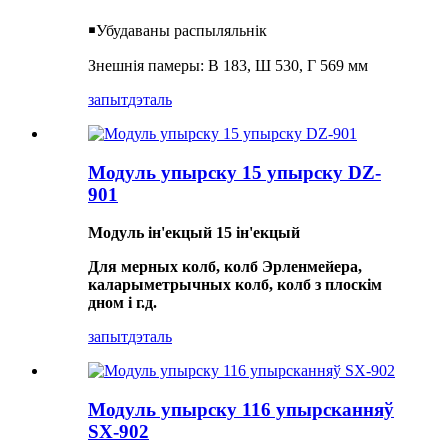
￭Убудаваны распыляльнік
Знешнія памеры: В 183, Ш 530, Г 569 мм
запыт
дэталь
Модуль упырску 15 упырску DZ-
901
Модуль ін'екцый 15 ін'екцый
Для мерных колб, колб Эрленмейера,
каларыметрычных колб, колб з плоскім
дном і г.д.
запыт
дэталь
Модуль упырску 116 упырсканняў
SX-902