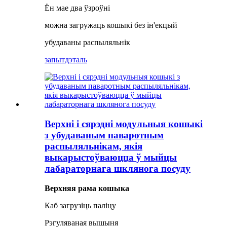
Ён мае два ўзроўні
можна загружаць кошыкі без ін'екцый
убудаваны распыляльнік
запыт
дэталь
Верхні і сярэдні модульныя кошыкі
з убудаваным паваротным
распыляльнікам, якія
выкарыстоўваюцца ў мыйцы
лабараторнага шклянога посуду
Верхняя рама кошыка
Каб загрузіць паліцу
Рэгуляваная вышыня