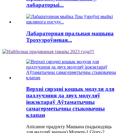
лабараторыі...
Лабараторная пральная машына
Трохузроўневая...
Верхні сярэдні кошык модуля для
падлучэння да двух модуляў
інжэктараў Аўтаматычны
самагерметычны стыковачны
клапан
Апісанне прадукту Машына (падыходзіць
для мадэляў машын) Moment-1 Glory-2