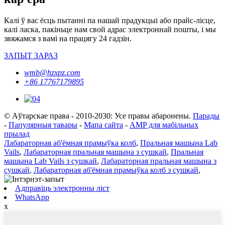
Калі ў вас ёсць пытанні па нашай прадукцыі або прайс-лісце,
калі ласка, пакіньце нам свой адрас электроннай пошты, і мы
звяжамся з вамі на працягу 24 гадзін.
ЗАПЫТ ЗАРАЗ
wmb@hzxpz.com
+86 17767179895
© Аўтарскае права - 2010-2030: Усе правы абаронены.
Парады
-
Папулярныя тавары
-
Мапа сайта
-
AMP для мабільных
прылад
Лабараторная аб'ёмная прамыўка колб
,
Пральная машына Lab
Vails
,
Лабараторная пральная машына з сушкай
,
Пральная
машына Lab Vails з сушкай
,
Лабараторная пральная машына з
сушкай
,
Лабараторная аб'ёмная прамыўка колб з сушкай
,
Адправіць электронны ліст
WhatsApp
x