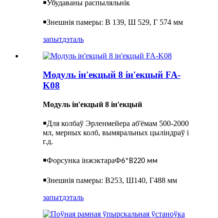
￭
Убудаваны распыляльнік
￭
Знешнія памеры: В 139, Ш 529, Г 574 мм
запыт
дэталь
Модуль ін'екцый 8 ін'екцый FA-
K08
Модуль ін'екцый 8 ін'екцый
￭
Для колбаў Эрленмейера аб'ёмам 500-2000
мл, мерных колб, вымяральных цыліндраў і
г.д.
￭
Форсунка інжэктара
Ф
6*В220 мм
￭
Знешнія памеры: В253, Ш140, Г488 мм
запыт
дэталь