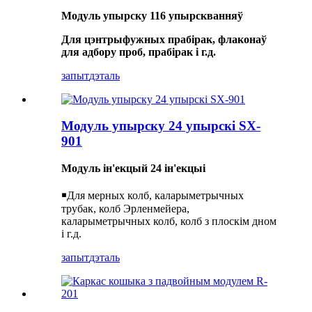
Модуль упырску 116 упырскванняў
Для цэнтрыфужных прабірак, флаконаў
для адбору проб, прабірак і г.д.
запыт
дэталь
Модуль упырску 24 упырскі SX-
901
Модуль ін'екцый 24 ін'екцыі
￭
Для мерных колб, каларыметрычных
трубак, колб Эрленмейера,
каларыметрычных колб, колб з плоскім дном
і г.д.
запыт
дэталь