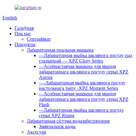
English
Галоўная
Пра нас
Сертыфікат
Прадукты
Лабараторная пральная машына
—Лабараторная мыйка шклянога посуду пад
стальніцай — XPZ Glory Series
—Асобнастаячая машына для мыцця
лабараторнага шклянога посуду серыі XPZ
Aurora
—-Лабараторная мыйка шклянога посуду
настольнага тыпу -XPZ Moment Series
—Асобнастаячая машына для мыцця
лабараторнага шклянога посуду серыі XPZ
Flash
—Лабараторная мыйка шклянога посуду
серыі XPZ Rising
Лабараторная сістэма водазабеспячэння
Змякчальнік вады
Аксесуар