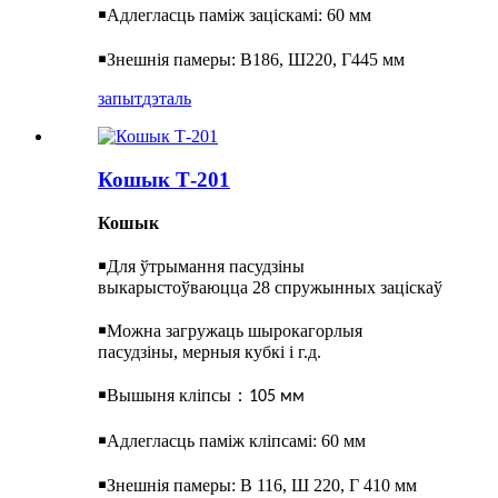
￭
Адлегласць паміж заціскамі: 60 мм
￭
Знешнія памеры: В186, Ш220, Г445 мм
запыт
дэталь
Кошык Т-201
Кошык
￭
Для ўтрымання пасудзіны
выкарыстоўваюцца 28 спружынных заціскаў
￭
Можна загружаць шырокагорлыя
пасудзіны, мерныя кубкі і г.д.
￭
Вышыня кліпсы
：
105 мм
￭
Адлегласць паміж кліпсамі: 60 мм
￭
Знешнія памеры: В 116, Ш 220, Г 410 мм