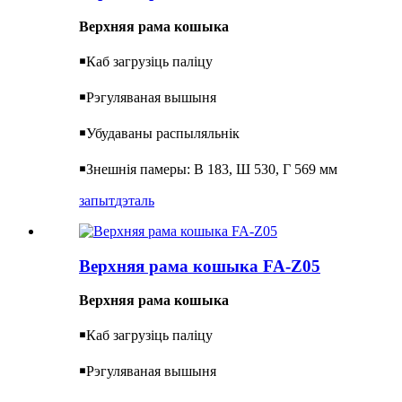
Верхняя рама кошыка
￭
Каб загрузіць паліцу
￭
Рэгуляваная вышыня
￭
Убудаваны распыляльнік
￭
Знешнія памеры: В 183, Ш 530, Г 569 мм
запыт
дэталь
Верхняя рама кошыка FA-Z05
Верхняя рама кошыка
￭
Каб загрузіць паліцу
￭
Рэгуляваная вышыня