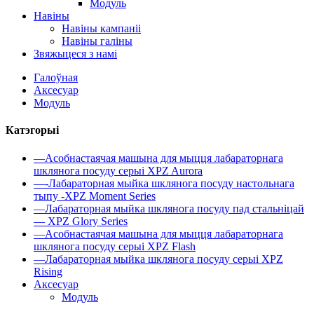
Модуль
Навіны
Навіны кампаніі
Навіны галіны
Звяжыцеся з намі
Галоўная
Аксесуар
Модуль
Катэгорыі
—Асобнастаячая машына для мыцця лабараторнага
шклянога посуду серыі XPZ Aurora
—-Лабараторная мыйка шклянога посуду настольнага
тыпу -XPZ Moment Series
—Лабараторная мыйка шклянога посуду пад стальніцай
— XPZ Glory Series
—Асобнастаячая машына для мыцця лабараторнага
шклянога посуду серыі XPZ Flash
—Лабараторная мыйка шклянога посуду серыі XPZ
Rising
Аксесуар
Модуль