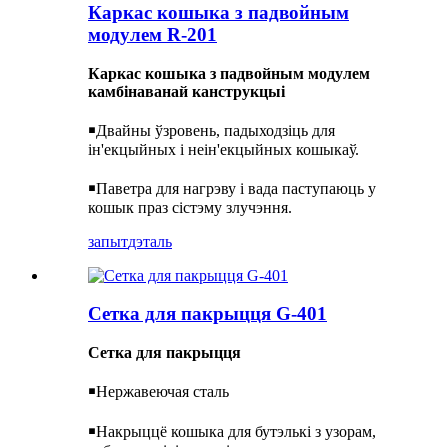
Каркас кошыка з падвойным
модулем R-201
Каркас кошыка з падвойным модулем
камбінаванай канструкцыі
￭
Двайны ўзровень, падыходзіць для
ін'екцыйных і неін'екцыйных кошыкаў.
￭
Паветра для нагрэву і вада паступаюць у
кошык праз сістэму злучэння.
запыт
дэталь
Сетка для пакрыцця G-401
Сетка для пакрыцця
￭
Нержавеючая сталь
￭
Накрыццё кошыка для бутэлькі з узорам,