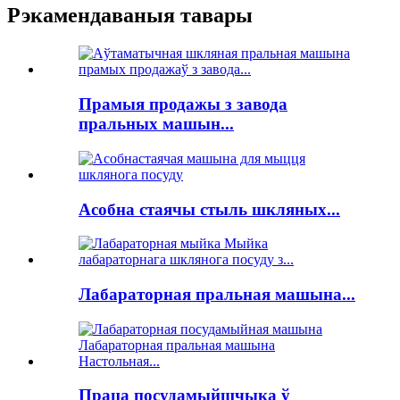
Рэкамендаваныя тавары
Прамыя продажы з завода
пральных машын...
Асобна стаячы стыль шкляных...
Лабараторная пральная машына...
Праца посудамыйшчыка ў