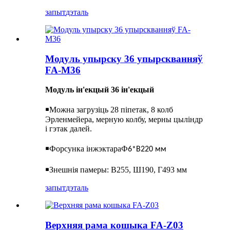
запыт
дэталь
Модуль упырску 36 упырскванняў
FA-M36
Модуль ін'екцый 36 ін'екцый
￭
Можна загрузіць 28 піпетак, 8 колб
Эрленмейера, мерную колбу, мерны цыліндр
і гэтак далей.
￭
Форсунка інжэктара
Ф
6*В220 мм
￭
Знешнія памеры: В255, Ш190, Г493 мм
запыт
дэталь
Верхняя рама кошыка FA-Z03