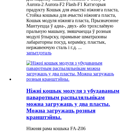
Aurora-2 Aurora-F2 Flash-F1 Катэгорыя
прадукту Кошык для ачысткі ніжняга пласта,
Стойка кошыка для ачысткі ніжняга пласта,
Кошык модуля ніжняга пласта, Прызначэнне
Мантуецца ў адна-, двух- або трохслаёвую
пральную машыну, змяшчаецца ў розныя
модулі ўпырску, прамывае шматразовы
лабараторны посуд, кераміку, пластык,
нержавеючую сталь і г.д. ...
запыт
дэталь
Ніжні кошык модуля з убудаваным
паваротным распыляльнікам
можна загружаць у два пласты.
Можна загружаць розныя
кранштэйны.
Ніжняя рама кошыка FA-Z06