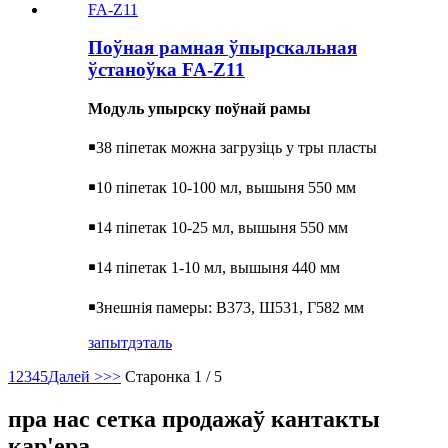
Поўная рамная ўпырскальная
ўстаноўка FA-Z11
Модуль упырску поўнай рамы
￭
38 піпетак можна загрузіць у тры пласты
￭
10 піпетак 10-100 мл, вышыня 550 мм
￭
14 піпетак 10-25 мл, вышыня 550 мм
￭
14 піпетак 1-10 мл, вышыня 440 мм
￭
Знешнія памеры: В373, Ш531, Г582 мм
запыт
дэталь
1
2
3
4
5
Далей >
>>
Старонка 1 / 5
пра нас сетка продажаў кантакты
кар'ера