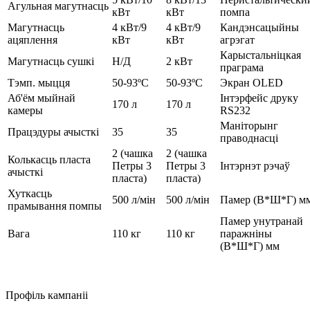
Агульная магутнасць
кВт
кВт
помпа
Магутнасць
4 кВт/9
4 кВт/9
Кандэнсацыйны
ацяплення
кВт
кВт
агрэгат
Карыстальніцкая
Магутнасць сушкі
Н/Д
2 кВт
праграма
Тэмп. мыцця
50-93ºC
50-93ºC
Экран OLED
Аб'ём мыйнай
Інтэрфейс друку
170 л
170 л
камеры
RS232
Маніторынг
Працэдуры ачысткі
35
35
праводнасці
2 (чашка
2 (чашка
Колькасць пласта
Петры 3
Петры 3
Інтэрнэт рэчаў
ачысткі
пласта)
пласта)
Хуткасць
500 л/мін
500 л/мін
Памер (В*Ш*Г) м
прамывання помпы
Памер унутранай
Вага
110 кг
110 кг
паражніны
(В*Ш*Г) мм
Профіль кампаніі