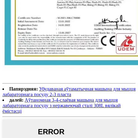
Папярэдняя:
Убудаваная аўтаматычная машына для мыцця
лабараторнага посуду 2-3 пласта
далей:
Аўтаномная 3-4-слаёвая машына для мыцця
лабараторнага посуду з нержавеючай сталі 308L вялікай
ёмістасці