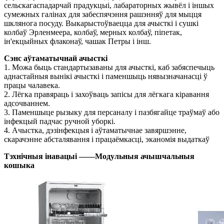
сельскагаспадарчай прадукцыі, лабараторных жывёл і іншых
сумежных галінах для забеспячэння рашэнняў для мыцця
шклянога посуду. Выкарыстоўваецца для ачысткі і сушкі
колбаў Эрленмеера, колбаў, мерных колбаў, піпетак,
ін'екцыйных флаконаў, чашак Петры і інш.
Сэнс аўтаматычнай ачысткі
1. Можа быць стандартызаваны для ачысткі, каб забяспечыць
аднастайныя вынікі ачысткі і паменшыць нявызначанасці ў
працы чалавека.
2. Лёгка правяраць і захоўваць запісы для лёгкага кіравання
адсочваннем.
3. Паменшыце рызыку для персаналу і пазбягайце траўмаў або
інфекцый падчас ручной уборкі.
4. Ачыстка, дэзінфекцыя і аўтаматычнае завяршэнне,
скарачэнне абсталявання і працаёмкасці, эканомія выдаткаў
Тэхнічныя інавацыі ——
Модульныя ачышчальныя
кошыка