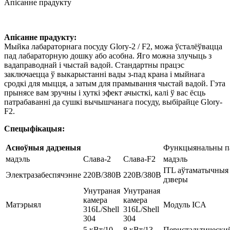
Апісанне прадукту
Апісанне прадукту:
Мыйка лабараторнага посуду Glory-2 / F2, можа ўсталёўвацца
пад лабараторную дошку або асобна. Яго можна злучыць з
вадаправоднай і чыстай вадой. Стандартны працэс
заключаецца ў выкарыстанні вады з-пад крана і мыйнага
сродкі для мыцця, а затым для прамывання чыстай вадой. Гэта
прынясе вам зручны і хуткі эфект ачысткі, калі ў вас ёсць
патрабаванні да сушкі вычышчанага посуду, выбірайце Glory-
F2.
Спецыфікацыя:
Асноўныя дадзеныя
Функцыянальны п
мадэль
Слава-2
Слава-F2
мадэль
ITL аўтаматычныя
Электразабеспячэнне
220В/380В
220В/380В
дзверы
Унутраная
Унутраная
камера
камера
Матэрыял
Модуль ICA
316L/Shell
316L/Shell
304
304
5 кВт/10
8 кВт/13
Перистальтически