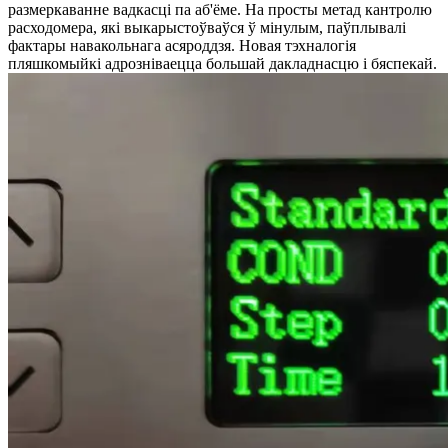
размеркаванне вадкасці па аб'ёме. На просты метад кантролю
расходомера, які выкарыстоўваўся ў мінулым, паўплывалі
фактары навакольнага асяроддзя. Новая тэхналогія
пляшкомыйкі адрозніваецца большай дакладнасцю і бяспекай.