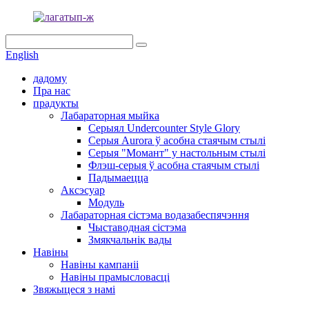
English
дадому
Пра нас
прадукты
Лабараторная мыйка
Серыял Undercounter Style Glory
Серыя Aurora ў асобна стаячым стылі
Серыя "Момант" у настольным стылі
Флэш-серыя ў асобна стаячым стылі
Падымаецца
Аксэсуар
Модуль
Лабараторная сістэма водазабеспячэння
Чыставодная сістэма
Змякчальнік вады
Навіны
Навіны кампаніі
Навіны прамысловасці
Звяжыцеся з намі