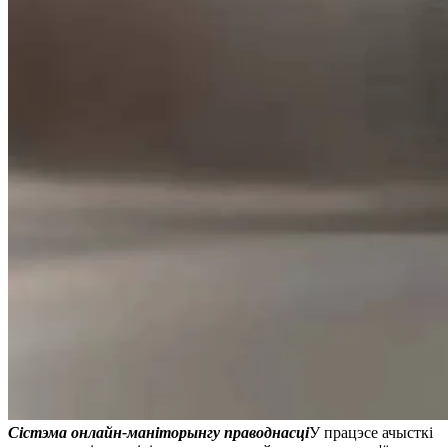
Сістэма онлайн-маніторынгу праводнасці
У працэсе ачысткі