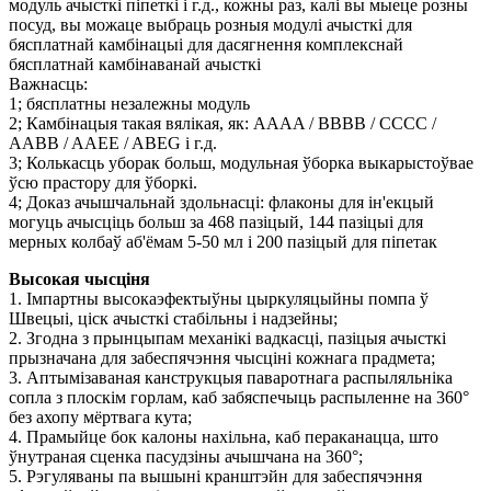
модуль ачысткі піпеткі і г.д., кожны раз, калі вы мыеце розны
посуд, вы можаце выбраць розныя модулі ачысткі для
бясплатнай камбінацыі для дасягнення комплекснай
бясплатнай камбінаванай ачысткі
Важнасць:
1; бясплатны незалежны модуль
2; Камбінацыя такая вялікая, як: AAAA / BBBB / CCCC /
AABB / AAEE / ABEG і г.д.
3; Колькасць уборак больш, модульная ўборка выкарыстоўвае
ўсю прастору для ўборкі.
4; Доказ ачышчальнай здольнасці: флаконы для ін'екцый
могуць ачысціць больш за 468 пазіцый, 144 пазіцыі для
мерных колбаў аб'ёмам 5-50 мл і 200 пазіцый для піпетак
Высокая чысціня
1. Імпартны высокаэфектыўны цыркуляцыйны помпа ў
Швецыі, ціск ачысткі стабільны і надзейны;
2. Згодна з прынцыпам механікі вадкасці, пазіцыя ачысткі
прызначана для забеспячэння чысціні кожнага прадмета;
3. Аптымізаваная канструкцыя паваротнага распыляльніка
сопла з плоскім горлам, каб забяспечыць распыленне на 360°
без ахопу мёртвага кута;
4. Прамыйце бок калоны нахільна, каб пераканацца, што
ўнутраная сценка пасудзіны ачышчана на 360°;
5. Рэгуляваны па вышыні кранштэйн для забеспячэння