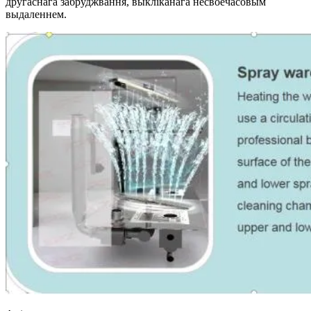
другаснага забруджвання, выкліканага несвоечасовым
выдаленнем.