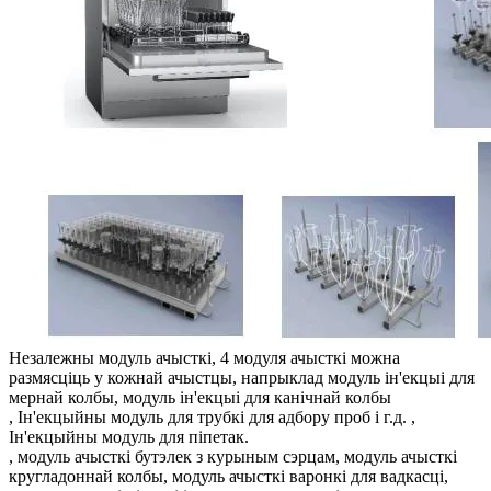
Незалежны модуль ачысткі, 4 модуля ачысткі можна
размясціць у кожнай ачыстцы, напрыклад модуль ін'екцыі для
мернай колбы, модуль ін'екцыі для канічнай колбы
, Ін'екцыйны модуль для трубкі для адбору проб і г.д. ,
Ін'екцыйны модуль для піпетак.
, модуль ачысткі бутэлек з курыным сэрцам, модуль ачысткі
кругладоннай колбы, модуль ачысткі варонкі для вадкасці,