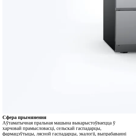
Сфера прымянення
Аўтаматычная пральная машына выкарыстоўваецца ў
харчовай прамысловасці, сельскай гаспадарцы,
фармацэўтыцы, лясной гаспадарцы, экалогіі, выпрабаванні