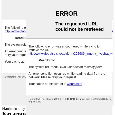
Напішыце тут сваё паведамленне і адпраўце яго нам
Катэгорыі тавараў