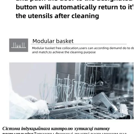
Сістэма індукцыйнага кантролю хуткасці патоку
распыляльніка
Дзякуючы функцыі ачысткі распыленнем пад