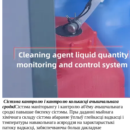
Сістэма кантролю і кантролю колькасці ачышчальнага
сродкі
Сістэма маніторынгу і кантролю аб'ёму ачышчальнага
сродкі павышае бяспеку сістэмы. Пры даданні мыйнага
хімічнага складу сістэма абараняе ўплыў глейкасці вадкасці і
тэмпературы навакольнага асяроддзя на характарыстыкі
патоку вадкасці, забяспечваючы больш дакладнае