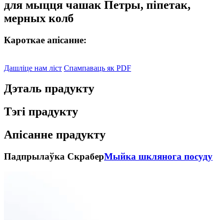
для мыцця чашак Петры, піпетак,
мерных колб
Кароткае апісанне:
Дашліце нам ліст
Спампаваць як PDF
Дэталь прадукту
Тэгі прадукту
Апісанне прадукту
Падпрылаўка
Скрабер
Мыйка шклянога посуду