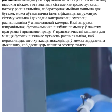
высокім ціскам, гэта значыць сістэме кантролю хуткасці
патоку распыляльніка, лабараторная мыйная машына для
бутэлек можа аўтаматычна ідэнтыфікаваць загружаную
сістэму кошыка і дакладна кантраляваць хуткасць
распыляльніка ў ачышчальнай камеры. Калі загрузка
няправільная, бутэлькамыйка выяўляе памылку ў пачатку
праграмы і прыпыняе працу. У працэсе ачысткі машына для
мыцця бутэлек вызначае хуткасць распыляльніка, каб
пераканацца, што хуткасць знаходзіцца ў межах зададзенага
дыяпазону, каб дасягнуць лепшага эфекту ачысткі.