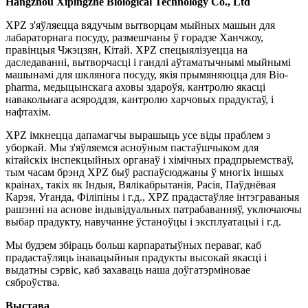
Hangzhou Xipingzhe Biological Technology Co., Ltd
XPZ з'яўляецца вядучым вытворцам мыйных машын для
лабараторнага посуду, размешчаны ў горадзе Ханчжоу,
правінцыя Чжэцзян, Кітай. XPZ спецыялізуецца на
даследаванні, вытворчасці і гандлі аўтаматычнымі мыйнымі
машынамі для шклянога посуду, якія прымяняюцца для Bio-
pharma, медыцынскага аховы здароўя, кантролю якасці
навакольнага асяроддзя, кантролю харчовых прадуктаў, і
нафтахім.
XPZ імкнецца дапамагчы вырашыць усе віды праблем з
уборкай. Мы з'яўляемся асноўным пастаўшчыком для
кітайскіх інспекцыйных органаў і хімічных прадпрыемстваў,
тым часам брэнд XPZ быў распаўсюджаны ў многіх іншых
краінах, такіх як Індыя, Вялікабрытанія, Расія, Паўднёвая
Карэя, Уганда, Філіпіны і г.д., XPZ прадастаўляе інтэграваныя
рашэнні на аснове індывідуальных патрабаванняў, уключаючы
выбар прадукту, навучанне ўстаноўцы і эксплуатацыі і г.д.
Мы будзем збіраць больш карпаратыўных пераваг, каб
прадастаўляць інавацыйныя прадукты высокай якасці і
выдатны сэрвіс, каб захаваць наша доўгатэрміновае
сяброўства.
Выстава