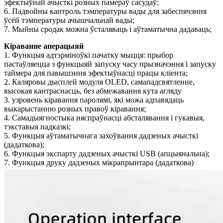
эфектыўнай ачысткі розных памераў сасудаў;
6. Падвойны кантроль тэмпературы вады для забеспячэння
ўсёй тэмпературы ачышчальнай вады;
7. Мыйны сродак можна ўсталяваць і аўтаматычна дадаваць;
Кіраванне аперацыяй
1. Функцыя адтэрміноўкі пачатку мыцця: прыбор
пастаўляецца з функцыяй запуску часу прызначэння і запуску
таймера для павышэння эфектыўнасці працы кліента;
2. Каляровы дысплей модуля OLED, самападсвятленне,
высокая кантраснасць, без абмежавання кута агляду
3. узровень кіравання паролямі, які можа адпавядаць
выкарыстанню розных правоў кіравання;
4. Самадыягностыка няспраўнасці абсталявання і гукавыя,
тэкставыя падказкі;
5. Функцыя аўтаматычнага захоўвання дадзеных ачысткі
(дадаткова);
6. Функцыя экспарту дадзеных ачысткі USB (апцыянальна);
7. Функцыя друку дадзеных мікрапрынтара (дадаткова)