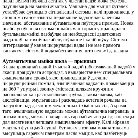
нават вельмі невялікі астатак у чыстай вадзе можа сур'ёзна
паўплываць на вынікі ачысткі. Машына для мыцця бутэлек
усталёўвае функцыю сігналізацыі сістэмы, калі праводнасць у
апошнім сеансе ачысткі перавышае зададзенае кліентам
значэнне, абсталяванне аўтаматычна паўторна прамые. Новая
неабслугоўваная сістэма онлайн-маніторынгу праводнасці
бутэлькавымыйкі пазбаўляе ад неабходнасці дадатковых
выдаткаў на тэхнічнае абслугоўванне і каліброўку. Сістэма
інтэграваная ў канал цыркуляцыі вады і не мае прамога
кантакту з сістэмай водазабеспячэння, што вельмі дакладна.
Аўтаматычная мыйка шкла — прынцып
З вадаправоднай вадой і чыстай вадой (або змякчанай вадой) у
якасці працоўнага асяроддзя, з выкарыстаннем спецыяльнага
ачышчальнага сродкі, якое прыводзіцца ў дзеянне
цыркуляцыйнай помпай, ачышчальная вадкасць прамываецца
на 360 ° унутры і звонку ёмістасці шляхам кручэння
распыляльніка і распыляльнай трубы. , такім чынам, каб
адслойвацца, эмульгаваць і раскладаць астатнія рэчывы на
пасудзіне пад дзеяннем механічных і хімічных сіл; Акрамя
таго, ачышчальную вадкасць можна аўтаматычна награваць, а
потым посуд можна падвяргаць гарачай ачыстцы і дэзінфекцыі
для дасягнення лепшага ачышчальнага эфекту. Калі абраная
мадэль з функцыяй сушкі, бутэльку з узорам можна таксама
высушыць гарачым паветрам пасля мыцця, каб пазбегнуць